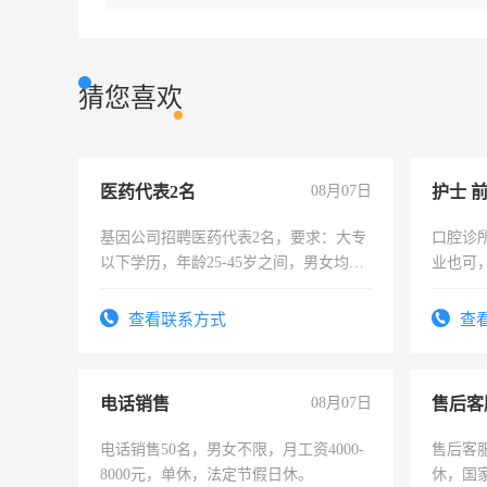
猜您喜欢
医药代表2名
08月07日
护士 
基因公司招聘医药代表2名，要求：大专
口腔诊
以下学历，年龄25-45岁之间，男女均
业也可
可，需要具有营销经验，从事过医药代
强。面
表或者有医学资质的优先，底薪+绩效，
查看联系方式
查
交五险。
电话销售
08月07日
售后客
电话销售50名，男女不限，月工资4000-
售后客服
8000元，单休，法定节假日休。
休，国