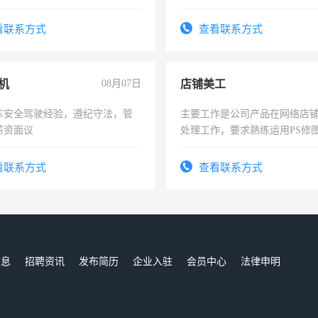
时间灵活，不需坐班，适合宝
太太等。
看联系方式
查看联系方式
机
08月07日
店铺美工
车安全驾驶经验，遵纪守法，管
主要工作是公司产品在网络店
薪资面议
处理工作，要求熟练运用PS修图
作时间每天8小时，待遇优厚。
看联系方式
查看联系方式
信息
招聘资讯
发布简历
企业入驻
会员中心
法律申明
们