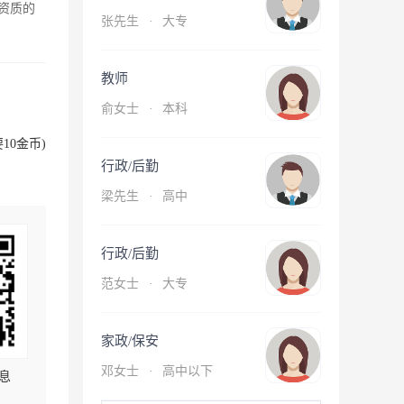
资质的
张先生
·
大专
教师
俞女士
·
本科
10金币)
行政/后勤
梁先生
·
高中
行政/后勤
范女士
·
大专
家政/保安
邓女士
·
高中以下
息