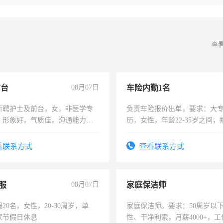
查
前台
08月07日
车险内勤1名
所聘护士及前台，女，非医学专
负责车险报价出单，要求：大
，形象好，气质佳，沟通能力
历，女性，年龄22-35岁之间
试，周日休息。
操作，工作态度认真，具有团
试用期1-3个月，转正后交纳五
看联系方式
查看联系方式
服
08月07日
家庭保洁师
20名，女性，20-30周岁，单
家庭保洁师。要求：50周岁以
家节假日休息
性、干净利索，月薪4000+，