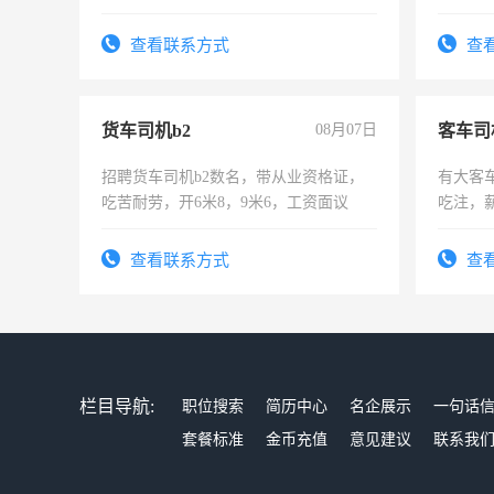
查看联系方式
查
货车司机b2
08月07日
客车司
招聘货车司机b2数名，带从业资格证，
有大客
吃苦耐劳，开6米8，9米6，工资面议
吃注，
查看联系方式
查
栏目导航:
职位搜索
简历中心
名企展示
一句话
套餐标准
金币充值
意见建议
联系我