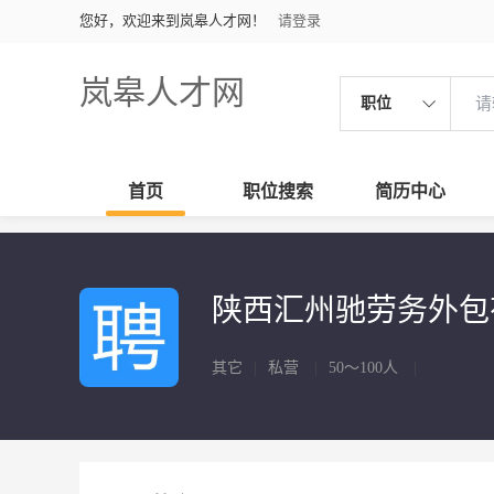
您好，欢迎来到岚皋人才网！
请登录
岚皋人才网
职位
首页
职位搜索
简历中心
陕西汇州驰劳务外
其它
|
私营
|
50～100人
|