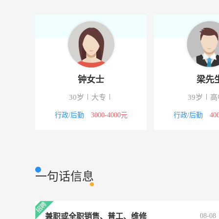
副总经理
陕西逸达工贸有
行政人事
人事助理
陕西雷风网络科
行政人事
钟女士
梁先
校
30岁
大专
39岁
高
4000元
行政/后勤
3000-4000元
行政/后勤
40
一句话信息
兼职或全职销售、普工、维修
08-08