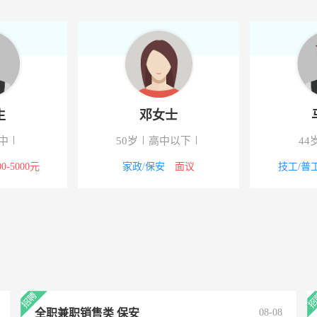
限公司
-岚皋
技有限公司
-岚皋
生
邓女士
中
50岁
高中以下
44
00-5000元
家政/保安
面议
技工/普
全职兼职销售类 保安
08-08