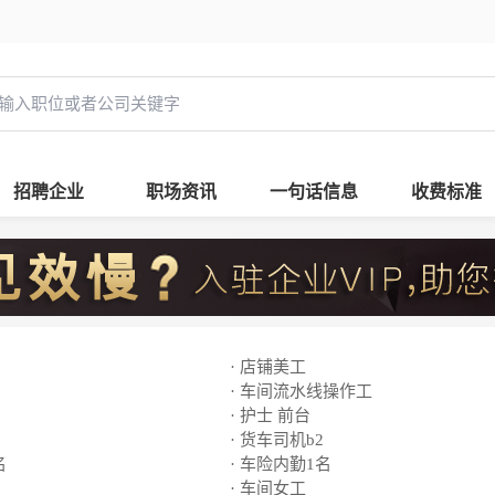
招聘企业
职场资讯
一句话信息
收费标准
· 店铺美工
· 车间流水线操作工
· 护士 前台
· 货车司机b2
名
· 车险内勤1名
· 车间女工