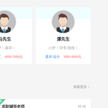
面议
08-09
面议
08-09
马先生
谭先生
岁
高中
23岁
中专/技校
工
4000-5000元
美术/设计
3000-4000元
查看更多
求职辅导老师
08-08