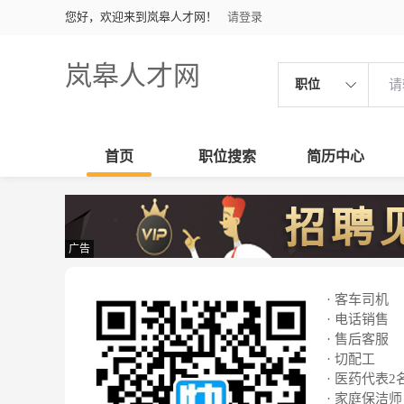
您好，欢迎来到岚皋人才网！
请登录
岚皋人才网
职位
首页
职位搜索
简历中心
广告
· 客车司机
· 电话销售
· 售后客服
· 切配工
· 医药代表2
· 家庭保洁师