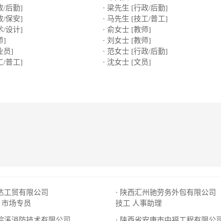
政/后勤]
· 梁先生 [行政/后勤]
政/保安]
· 马先生 [技工/普工]
术/设计]
· 俞女士 [教师]
师]
· 刘女士 [教师]
业员]
· 范女士 [行政/后勤]
工/普工]
· 沈女士 [文员]
逸达工贸有限公司
· 陕西汇州驰劳务外包有限公司
市场专员
技工
人事助理
市棕溪消防技术有限公司