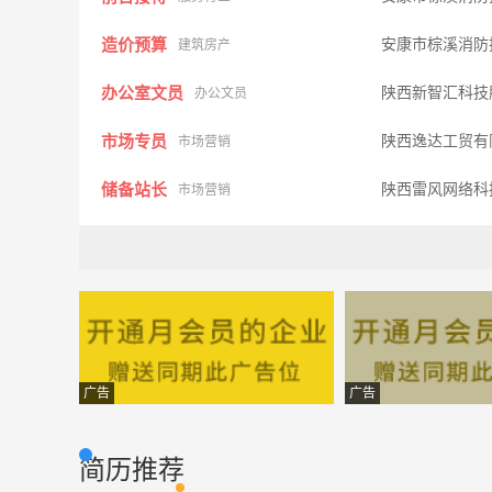
造价预算
安康市棕溪消防
建筑房产
办公室文员
陕西新智汇科技
办公文员
市场专员
陕西逸达工贸有
市场营销
储备站长
陕西雷风网络科
市场营销
人事助理
陕西汇州驰劳务
行政人事
行政助理
陕西雷风网络科
行政人事
会计出纳
安康市棕溪消防
财会审计
业务代表
中粮可口可乐饮
市场营销
广告
广告
工程技术员
陕西省安康市中
市场营销
简历推荐
操作工
陕西汇州驰劳务
普通工人